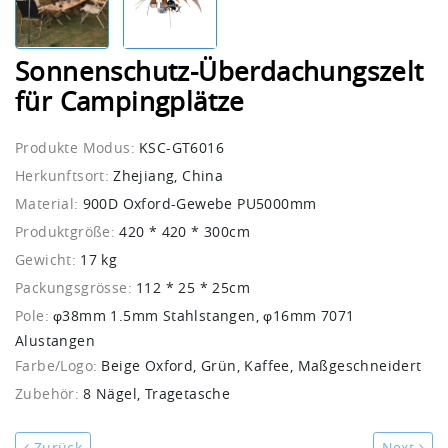
Sonnenschutz-Überdachungszelt
für Campingplätze
Produkte Modus:
KSC-GT6016
Herkunftsort:
Zhejiang, China
Material:
900D Oxford-Gewebe PU5000mm
Produktgröße:
420 * 420 * 300cm
Gewicht:
17 kg
Packungsgrösse:
112 * 25 * 25cm
Pole:
φ38mm 1.5mm Stahlstangen, φ16mm 7071
Alustangen
Farbe/Logo:
Beige Oxford, Grün, Kaffee, Maßgeschneidert
Zubehör:
8 Nägel, Tragetasche
Zurück
Next