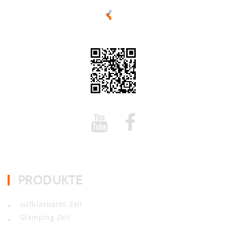
PRODUKTE
aufblasbares Zelt
•
Glamping Zelt
•